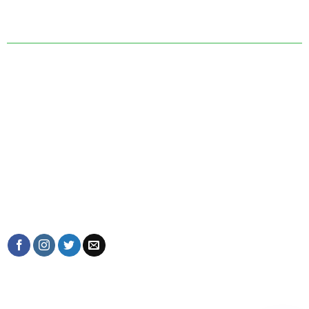
Museo de Arte Van Duong Thanh
Villa C 29, 210 Nghi Tam Lane
tay-ho, Hanoi, Vietnam.
Correo electrónico: Arte@vanduongthanh.com
Línea directa: +84(0)982993790
CONECTA CON NOSOTROS