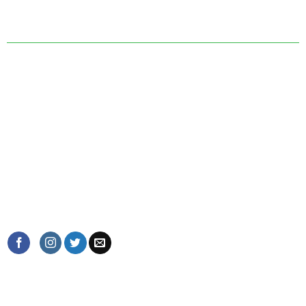
Muzeum Sztuki Van Duong Thanh
Willa C 29, 210 Nghi Tam Lane
Tay Ho, Hanoi, Wietnam.
E-mail: Art@vanduongthanh.com
Infolinia: +84(0)982993790
POŁĄCZ SIĘ Z NAMI