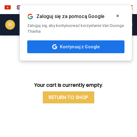
Przejdź
do
×
Zaloguj się za pomocą Google
treści
WSPÓŁPRACOWAĆ
Zaloguj się, aby kontynuować korzystanie Van Duonga
Thanha
Kontynuuj z Google
SHOPPING CART
Your cart is currently empty
.
RETURN TO SHOP