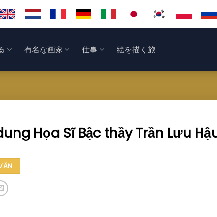
る
有名な画家
仕事
絵を描く旅
ung Họa Sĩ Bậc thầy Trần Lưu Hậ
 VẤN