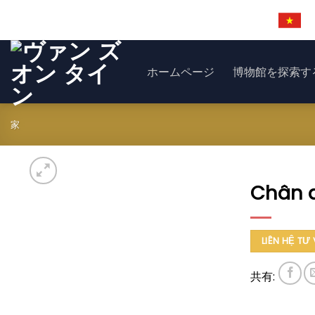
コ
ン
テ
ン
ホームページ
博物館を探索す
ツ
に
ス
家
キ
ッ
プ
Chân d
LIÊN HỆ TƯ
共有: