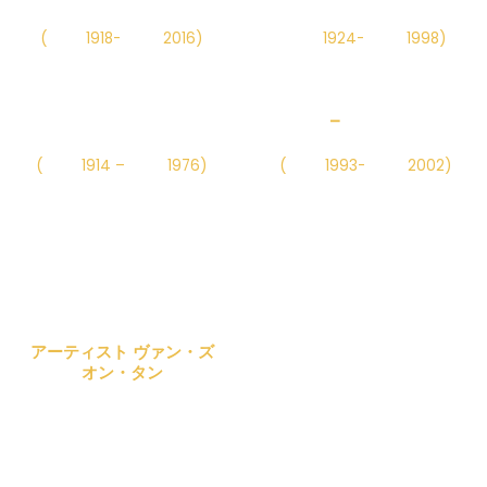
Nghiêm
Liên
(
Năm
1918-
Năm
2016)
Năm
1924-
Năm
1998)
Danh họa Nguyễn Tiến
Họa sĩ
–
Nhà điêu khắc
Chung
Trần Tuy
(
Năm
1914 –
Năm
1976)
(
Năm
1993-
Năm
2002)
HỌA SĨ NỔI TIẾNG
アーティスト ヴァン・ズ
Danh họa Hàn Quốc
オン・タン
Julia OH
Nhiếp ảnh gia Lưu
Danh họa Trần Lưu Hậu
Quang Phổ