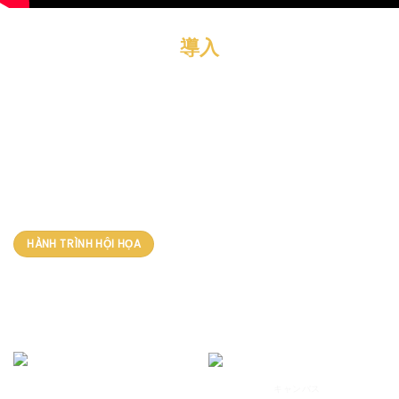
導入
HỌA SĨ
VĂN DƯƠNG THÀNH
HÀNH TRÌNH HỘI HỌA
TÁC PHẨM NỔI BẬT
キャンバス