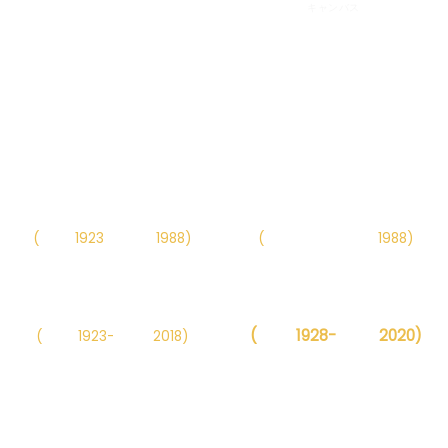
キャンバス
Dong Ngac village
DANH HỌA
Danh họa Nguyễn Sáng
Danh họa Bùi Xuân Phái
(
Năm
1923
– Năm
1988)
(
Năm 1920– Năm
1988)
Danh họa Phan Kế An
Danh họa Trần Lưu Hậu
(
Năm
1928-
Năm
2020)
(
Năm
1923-
Năm
2018)
Danh họa Nguyễn Tư
Danh họa Dương Bích