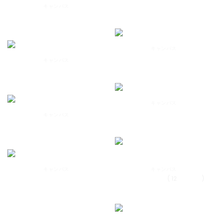
Sunlight of Tet
キャンバス
The New Year of the Buffalo
キャンバス
Summer Rain
キャンバス
Dream
キャンバス
Flower in the Wind
キャンバス
Notre Dame Cathedral
キャンバス
キャンバス
Vomb Church
( 12
Century
)
Hang Da Street