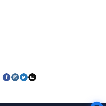
ヴァン ズオン タイン美術館
ヴィラC 29, 210 ギタムレーン
タイホー, ハノイ, ベトナム.
電子メール:
Art@vanduongthanh.com
ホットライン: +84(0)982993790
私たちとつながりましょう