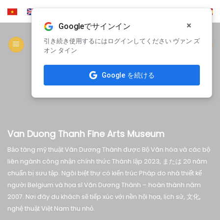
コ
ン
×
Googleでサインイン
テ
ン
引き続き使用するにはログインしてください ヴァン ズ
協力する
オン タイン
ツ
に
Google を続ける
ス
キ
ッ
プ
Van Duong Thanh Fine Arts Museum
Bảo tàng mỹ thuật Văn Dương Thành được Bộ Văn hóa và các bộ
liên ngành công nhận chính thức Thành lập
2023, または 20
năm
chuẩn bị sưu tập
.
Ngôi biệt thự có kiến trúc Pháp do nhà thiết kế
người Belgium và họa sĩ Văn Dương Thành
–
hoàn thành năm
2007.
Nơi đây du khách sẽ tiếp xúc với nền hội họa
,
lịch sử
, 文化,
nghệ thuật Việt Nam thu nhỏ
.