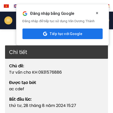
Skip
to
×
Đăng nhập bằng Google
content
HỢP TÁC
Đăng nhập để tiếp tục sử dụng Văn Dương Thành
Tiếp tục với Google
Chi tiết
Chủ đề:
Tư vấn cho KH 0931576886
Được tạo bởi:
ac cdef
Bắt đầu lúc:
thứ tư, 28 tháng 8 năm 2024 15:27