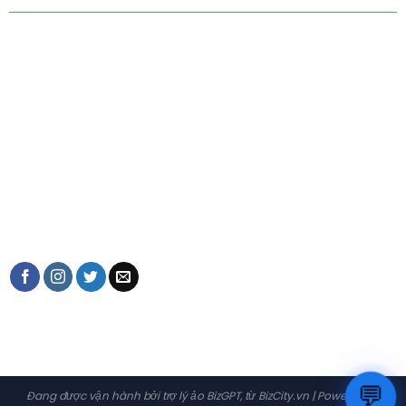
Van Duong Thanh Art Museum
Villa C 29, 210 Nghi Tam Lane
Tay Ho, Hanoi, Vietnam.
Email: Art@vanduongthanh.com
Hotline: +84(0)982993790
KẾT NỐI VỚI CHÚNG TÔI
💬
Đang được vận hành bởi trợ lý ảo
BizGPT
, từ
BizCity.vn
| Powered by