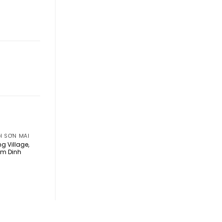
H SƠN MÀI
g Village,
m Dinh