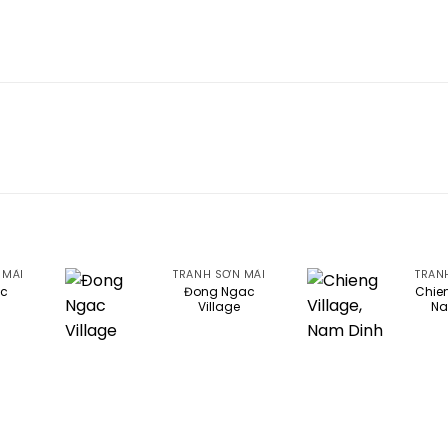
 MÀI
TRANH SƠN MÀI
TRAN
ạc
Đong Ngac
Chien
Village
Na