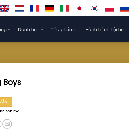
àng
Danh họa
Tác phẩm
Hành trình hội họa
g Boys
 VẤN
nh sơn mài