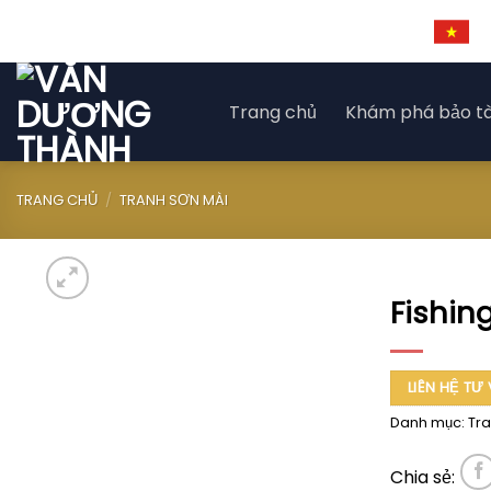
Skip
to
content
Trang chủ
Khám phá bảo t
TRANG CHỦ
/
TRANH SƠN MÀI
Fishin
LIÊN HỆ TƯ
Danh mục:
Tra
Chia sẻ: